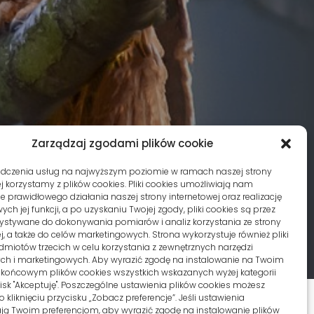
Zarządzaj zgodami plików cookie
adczenia usług na najwyższym poziomie w ramach naszej strony
j korzystamy z plików cookies. Pliki cookies umożliwiają nam
 prawidłowego działania naszej strony internetowej oraz realizację
h jej funkcji, a po uzyskaniu Twojej zgody, pliki cookies są przez
ystywane do dokonywania pomiarów i analiz korzystania ze strony
j, a także do celów marketingowych. Strona wykorzystuje również pliki
dmiotów trzecich w celu korzystania z zewnętrznych narzędzi
ych i marketingowych. Aby wyrazić zgodę na instalowanie na Twoim
 końcowym plików cookies wszystkich wskazanych wyżej kategorii
ycisk "Akceptuję". Poszczególne ustawienia plików cookies możesz
 kliknięciu przycisku „Zobacz preferencje”. Jeśli ustawienia
ą Twoim preferencjom, aby wyrazić zgodę na instalowanie plików