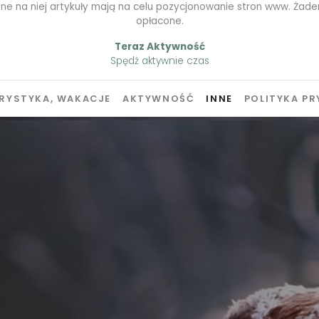
ne na niej artykuły mają na celu pozycjonowanie stron www. Żaden
opłacone.
Teraz Aktywność
Spędź aktywnie czas
RYSTYKA, WAKACJE
AKTYWNOŚĆ
INNE
POLITYKA P