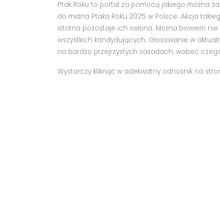
Ptak Roku to portal za pomocą jakiego można za
do miana Ptaka Roku 2025 w Polsce. Akcja taki
istotna pozostaje ich osłona. Można bowiem nie
wszystkich kandydujących. Głosowanie w aktualn
na bardzo przejrzystych zasadach, wobec czego
Wystarczy kliknąć w adekwatny odnośnik na stroni
konkursie Ptak Roku 2025 uczestniczą: bażant, ga
jarzębatka, Sitta europaea, Delichon urbicum, Str
caudatus oraz Anthus pratensis. Zaprezentowany 
roku jest o wiele bardziej popularna.
+Artykuł Sponsorowany+
ARTYKUŁ SPONSOROWANY
Czy do pracy jako kolonijny wychowawca jest 