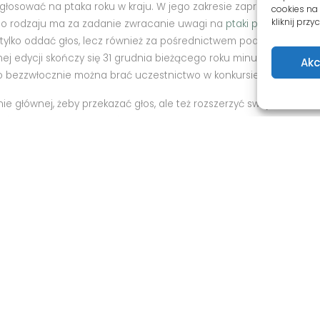
głosować na ptaka roku w kraju. W jego zakresie zaprezentowany
cookies na
kliknij prz
ego rodzaju ma za zadanie zwracanie uwagi na
ptaki polskie
, a str
 tylko oddać głos, lecz również za pośrednictwem podanej strony
ej edycji skończy się 31 grudnia bieżącego roku minutę przed pół
Akc
 bezzwłocznie można brać uczestnictwo w konkursie, bez martwien
e głównej, żeby przekazać głos, ale też rozszerzyć swoją wiedzę w
jówka, kląskawka, mysikrólik, coturnix coturnix, Luscinia megarhyn
ix aluco, Chroicocephalus ridibundus, zaganiacz, Lophophanes crista
konkurs jest chętnie odbierany nie tylko na terenie Polski, lecz 
potrzebny ukończony kurs
Oferty przewodników turys