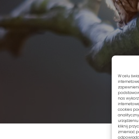
W celu świ
internetowe
zapewnienie
podstawowyc
nas wykorz
internetowe
cookies po
analityczn
urządzeniu
kliknij prz
zmieniać po
odpowiadaj