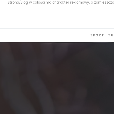
Strona/Blog w całości ma charakter reklamowy, a zamieszczo
Skip to content
SPORT
TU