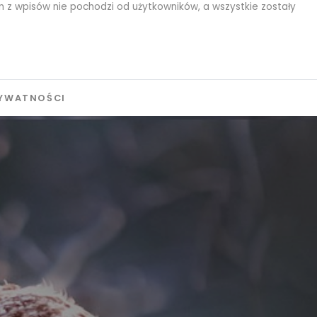
 z wpisów nie pochodzi od użytkowników, a wszystkie zostały
RYWATNOŚCI