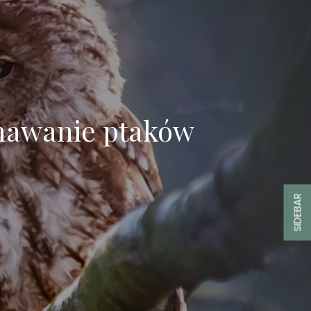
znawanie ptaków
SIDEBAR