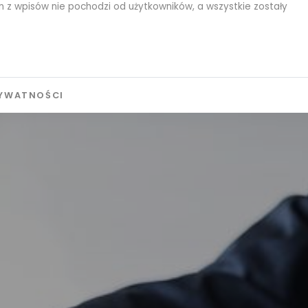
 z wpisów nie pochodzi od użytkowników, a wszystkie zostały
RYWATNOŚCI