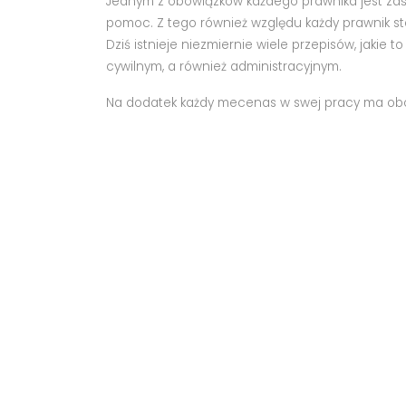
Jednym z obowiązków każdego prawnika jest zaś
pomoc. Z tego również względu każdy prawnik st
Dziś istnieje niezmiernie wiele przepisów, jaki
cywilnym, a również administracyjnym.
Na dodatek każdy mecenas w swej pracy ma obowiąz
Naturalnie tradycja ta, też opierać się musi na
wedle jej praw.
Do tego każdy adwokat musi także wypracować s
pracę w sposób porządny i sprawiedliwie pomag
ARTYKUŁ SPONSOROWANY
Wybór noclegu – zobacz domki na wynajem