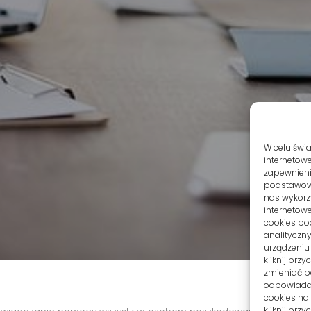
W celu świ
internetowe
zapewnienie
podstawowyc
nas wykorz
internetowe
cookies po
analityczn
urządzeniu
kliknij prz
zmieniać po
odpowiadaj
cookies na
kliknij prz