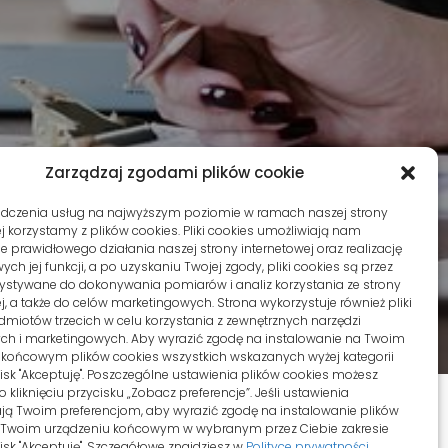
Zarządzaj zgodami plików cookie
adczenia usług na najwyższym poziomie w ramach naszej strony
j korzystamy z plików cookies. Pliki cookies umożliwiają nam
 prawidłowego działania naszej strony internetowej oraz realizację
h jej funkcji, a po uzyskaniu Twojej zgody, pliki cookies są przez
ystywane do dokonywania pomiarów i analiz korzystania ze strony
j, a także do celów marketingowych. Strona wykorzystuje również pliki
dmiotów trzecich w celu korzystania z zewnętrznych narzędzi
ych i marketingowych. Aby wyrazić zgodę na instalowanie na Twoim
 końcowym plików cookies wszystkich wskazanych wyżej kategorii
ycisk "Akceptuję". Poszczególne ustawienia plików cookies możesz
 kliknięciu przycisku „Zobacz preferencje”. Jeśli ustawienia
ą Twoim preferencjom, aby wyrazić zgodę na instalowanie plików
 Twoim urządzeniu końcowym w wybranym przez Ciebie zakresie
ycisk "Akceptuję". Szczegółowe znajdziesz w
Polityce prywatności
.