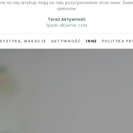
ne na niej artykuły mają na celu pozycjonowanie stron www. Żaden
opłacone.
Teraz Aktywność
Spędź aktywnie czas
RYSTYKA, WAKACJE
AKTYWNOŚĆ
INNE
POLITYKA P